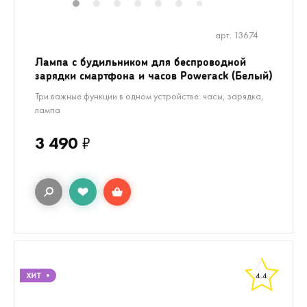
1
2
3
4
5
6
8
9
10
11
7
арт. 13674
Лампа с будильником для беспроводной
зарядки смартфона и часов Powerack (Белый)
Три важные функции в одном устройстве: часы, зарядка,
лампа
3 490
₽
4.4