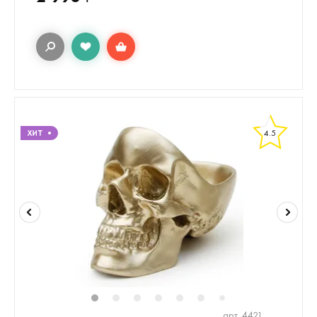
4.5
1
2
3
4
5
6
8
9
10
1
7
арт. 4421