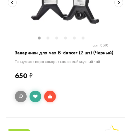
1
2
3
4
5
6
арт. 8818
Заварники для чая B-dancer (2 шт) (Черный)
Танцующая пара заварит вам самый вкусный чай
650
₽