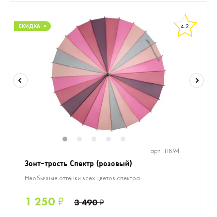
4.2
1
2
3
4
5
арт. 11894
Зонт-трость Спектр (розовый)
Необычные оттенки всех цветов спектра
1 250
₽
3 490
₽