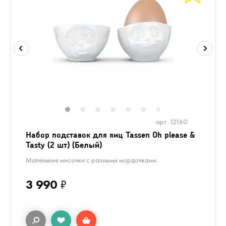
1
2
3
4
5
6
8
9
10
7
арт. 12160
Набор подставок для яиц Tassen Oh please &
Tasty (2 шт) (Белый)
Маленькие мисочки с разными мордочками
3 990
₽