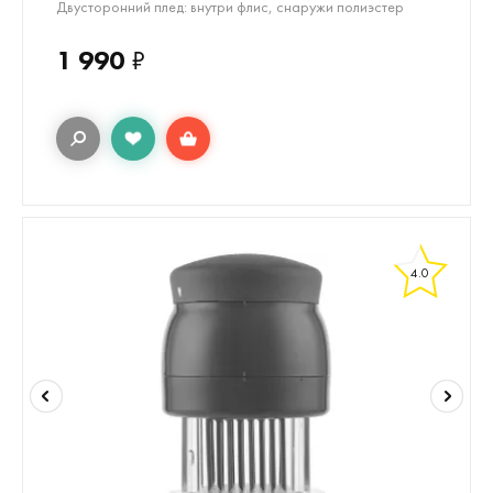
Двусторонний плед: внутри флис, снаружи полиэстер
1 990
₽
4.0