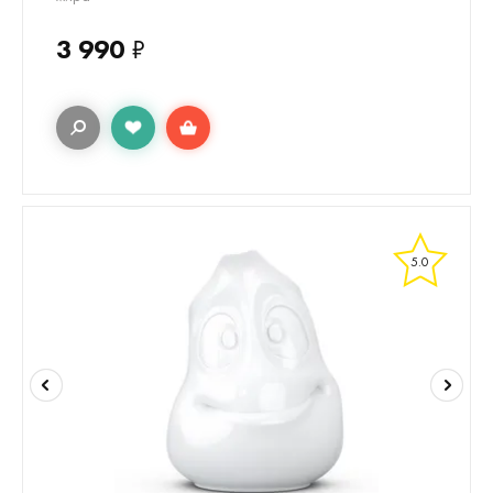
3 990
₽
5.0