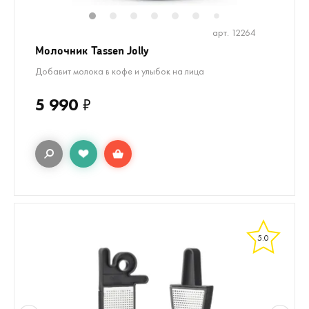
1
2
3
4
5
6
8
9
7
арт. 12264
Молочник Tassen Jolly
Добавит молока в кофе и улыбок на лица
5 990
₽
5.0