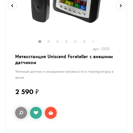
1
2
3
4
5
6
8
9
7
арт. 13151
Метеостанция Uniscend Foreteller с внешним
датчиком
Уличный датчик и измерение влажности и температуры в
доме
2 590
₽