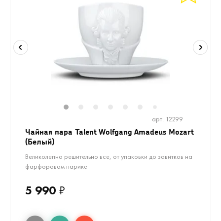
1
2
3
4
5
6
7
арт. 12299
Чайная пара Talent Wolfgang Amadeus Mozart
(Белый)
Великолепно решительно все, от упаковки до завитков на
фарфоровом парике
5 990
₽