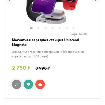
1
2
3
4
5
6
8
9
10
7
арт. 13230
Магнитная зарядная станция Uniscend
Magneto
Зарядит все гаджеты одновременно (беспроводная
зарядка и один USB-порт)
2 750
₽
3 990
₽