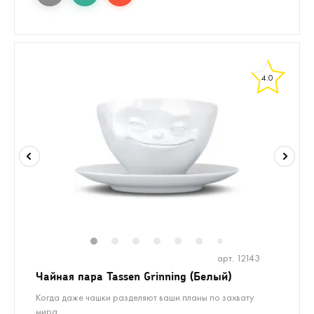
4.0
1
2
3
4
5
6
8
7
арт. 12143
Чайная пара Tassen Grinning (Белый)
Когда даже чашки разделяют ваши планы по захвату
мира