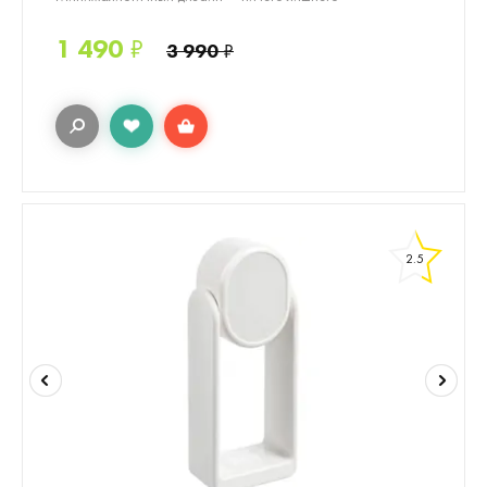
1 490
₽
3 990
₽
2.5