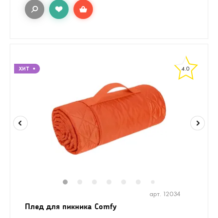
4.0
1
2
3
4
5
6
8
9
10
1
7
арт. 12034
Плед для пикника Comfy