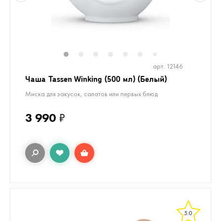
1
2
3
4
5
6
8
9
10
1
7
арт. 12146
Чаша Tassen Winking (500 мл) (Белый)
Миска для закусок, салатов или первых блюд
3 990
₽
5.0