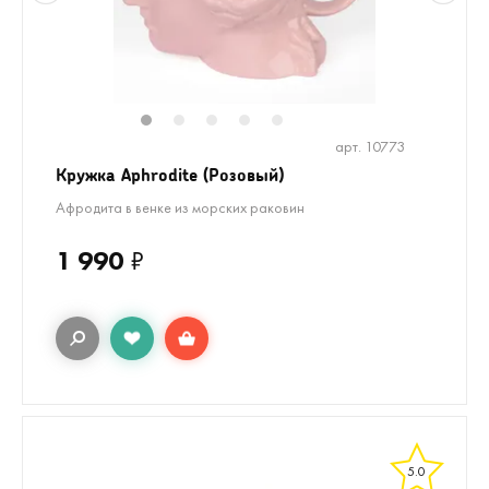
1
2
3
4
5
арт. 10773
Кружка Aphrodite (Розовый)
Афродита в венке из морских раковин
1 990
₽
5.0