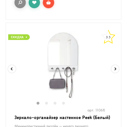
3.5
1
2
3
4
арт. 11068
Зеркало-органайзер настенное Peek (Белый)
Минималистичный дизайн — ничего лишнего