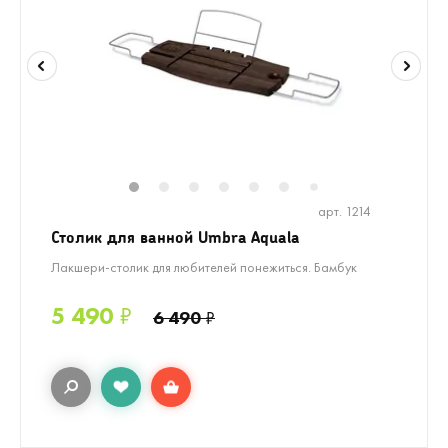
1
2
3
4
5
6
8
9
10
1
7
арт. 1214
Столик для ванной Umbra Aquala
Лакшери-столик для любителей понежиться. Бамбук
5 490
₽
6 490
₽