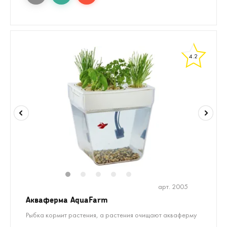
4.2
1
2
3
4
5
арт. 2005
Акваферма AquaFarm
Рыбка кормит растения, а растения очищают акваферму