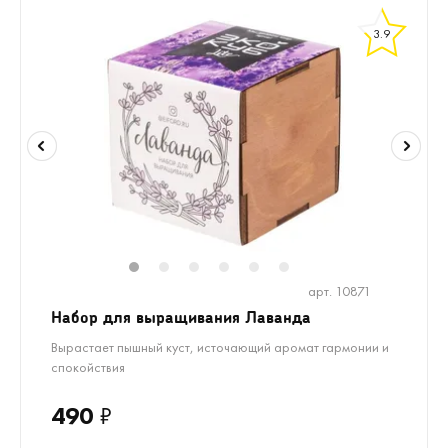
3.9
1
2
3
4
5
6
арт. 10871
Набор для выращивания Лаванда
Вырастает пышный куст, источающий аромат гармонии и
спокойствия
490
₽