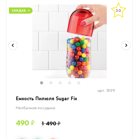
5.0
1
2
3
4
5
арт. 1899
Емкость Пилюля Sugar Fix
Необычная посудина
490
₽
1 490
₽