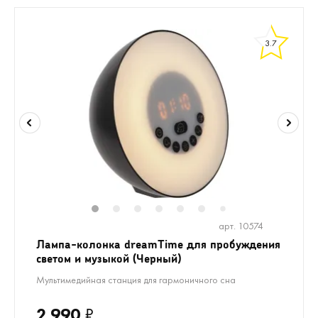
3.7
1
2
3
4
5
6
8
9
10
1
7
арт. 10574
Лампа-колонка dreamTime для пробуждения
светом и музыкой (Черный)
Мультимедийная станция для гармоничного сна
2 990
₽