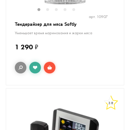
1
2
3
4
5
арт. 10907
Тендерайзер для мяса Softly
Уменьшает время маринования и жарки мяса
1 290
₽
3.8