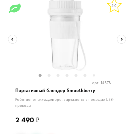
5.0
1
2
3
4
5
6
8
7
арт. 14878
Портативный блендер Smoothberry
Работает от аккумулятора, заряжается с помощью USB-
провода
2 490
₽