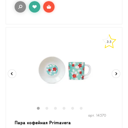
3.5
1
2
3
4
5
6
арт. 14570
Пара кофейная Primavera