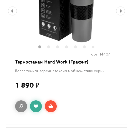
1
2
3
4
5
6
7
арт. 14407
Термостакан Hard Work (Графит)
Более темная версия стакана в общем стиле серии
1 890
₽