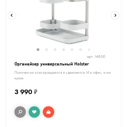
1
2
3
4
5
6
8
9
10
1
7
арт. 14800
Органайзер универсальный Holster
Полочки на осях вращаются и сдвигаются. И в офис, и на
кухне
3 990
₽