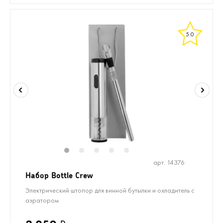
5.0
1
2
3
4
5
арт. 14376
Набор Bottle Crew
Электрический штопор для винной бутылки и охладитель с
аэратором