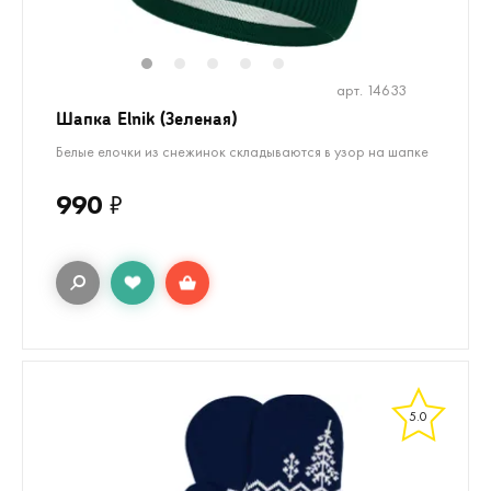
1
2
3
4
5
арт. 14633
Шапка Elnik (Зеленая)
Белые елочки из снежинок складываются в узор на шапке
990
₽
5.0