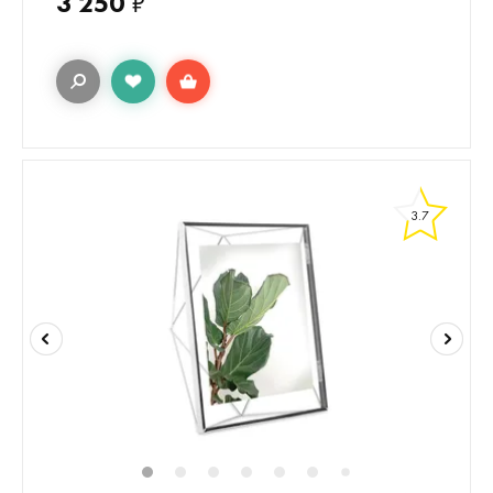
3 250
₽
3.7
1
2
3
4
5
6
8
9
10
1
7