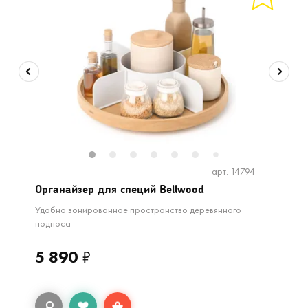
1
2
3
4
5
6
8
9
10
1
7
арт. 14794
Органайзер для специй Bellwood
Удобно зонированное пространство деревянного
подноса
5 890
₽