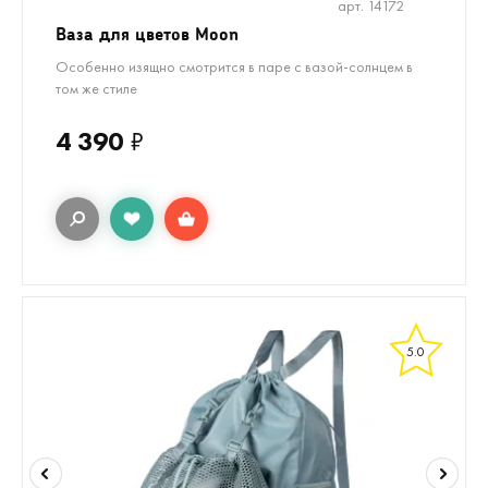
арт. 14172
Ваза для цветов Moon
Особенно изящно смотрится в паре с вазой-солнцем в
том же стиле
4 390
₽
5.0