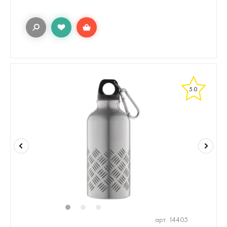
5.0
1
2
3
арт. 14405