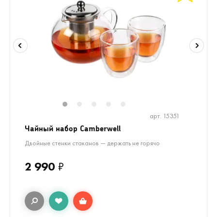
1
2
3
4
5
арт. 15351
Чайный набор Camberwell
Двойные стенки стаканов — держать не горячо
2 990
₽