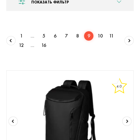
ПОКАЗАТЬ ФИЛЬТР
1
...
5
6
7
8
9
10
11
12
...
16
4.0