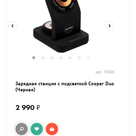
1
2
3
4
5
6
8
9
10
11
7
арт. 15626
Зарядная станция с подсветкой Cooper Duo
(Черная)
2 990
₽