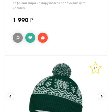
Кофейная пара на пару глотков пробуждающего
напитка
1 990
₽
5.0