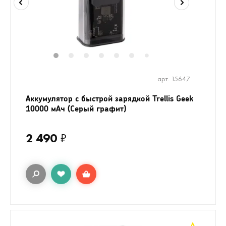
1
2
3
4
5
6
8
9
10
11
7
арт. 15647
Аккумулятор c быстрой зарядкой Trellis Geek
10000 мАч (Серый графит)
2 490
₽