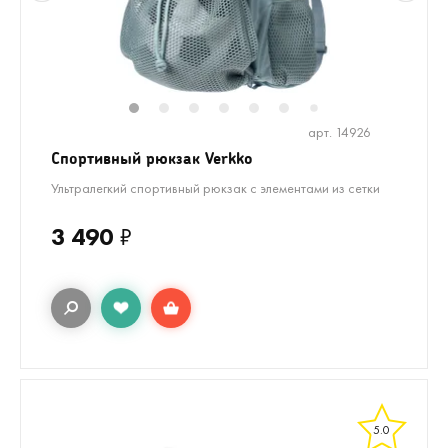
1
2
3
4
5
6
8
7
арт. 14926
Спортивный рюкзак Verkko
Ультралегкий спортивный рюкзак с элементами из сетки
3 490
₽
5.0