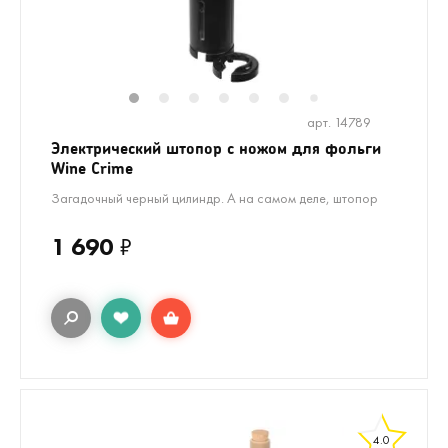
1
2
3
4
5
6
8
7
арт. 14789
Электрический штопор с ножом для фольги
Wine Crime
Загадочный черный цилиндр. А на самом деле, штопор
1 690
₽
4.0