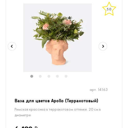
5.0
1
2
3
4
5
арт. 14163
Ваза для цветов Apollo (Терракотовый)
Римская крассика в терракотовом оттенке. 20 см в
диаметре