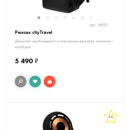
1
2
3
4
5
6
8
9
10
1
7
арт. 14925
Рюкзак cityTravel
Для всего необходимого в городских джунглях, начиная с
ноутбука
5 490
₽
5.0