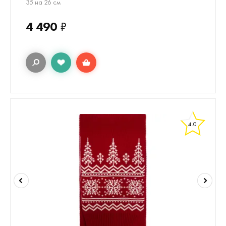
35 на 26 см
4 490
₽
4.0