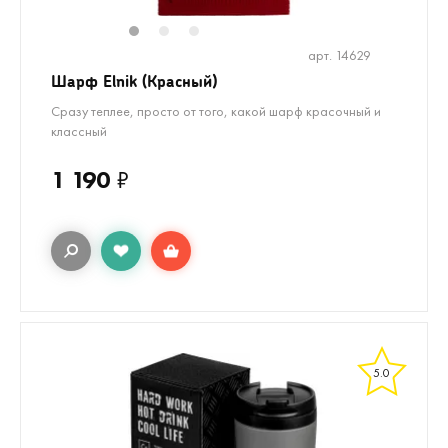
1
2
3
арт. 14629
Шарф Elnik (Красный)
Сразу теплее, просто от того, какой шарф красочный и
классный
1 190
₽
5.0