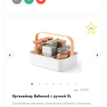
5.0
1
2
3
4
5
6
8
9
10
1
7
арт. 14797
Органайзер Bellwood с ручкой XL
Органайзер для кухни, ванной или кабинета. Размером