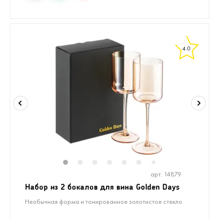
4.0
1
2
3
4
5
6
7
арт. 14879
Набор из 2 бокалов для вина Golden Days
Необычная форма и тонированное золотистое стекло