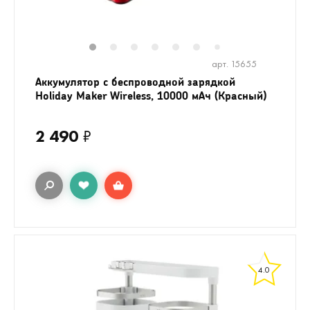
1
2
3
4
5
6
8
9
10
1
7
арт. 15655
Аккумулятор с беспроводной зарядкой
Holiday Maker Wireless, 10000 мАч (Красный)
2 490
₽
4.0