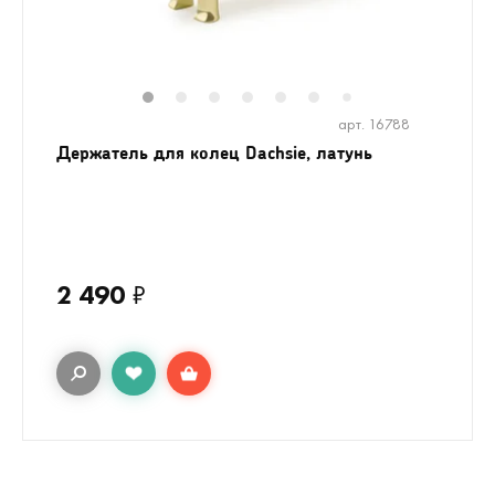
1
2
3
4
5
6
8
9
10
1
7
арт. 16788
Держатель для колец Dachsie, латунь
2 490
₽