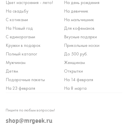
Цвет настроения - лето!
На день рождения
На свадьбу
На девичник
С котиками
На мальчишник
На Новый год
Для кофеманов
С единорогами
Вкусные подарки
Кружки в подарок
Прикольные носки
Полный каталог
До 500 руб.
Мужчинам
Женщинам
Детям
Открытки
Подарочные пакеты
На 14 февраля
На 23 февраля
На 8 марта
Пишите по любым вопросам!
shop@mrgeek.ru