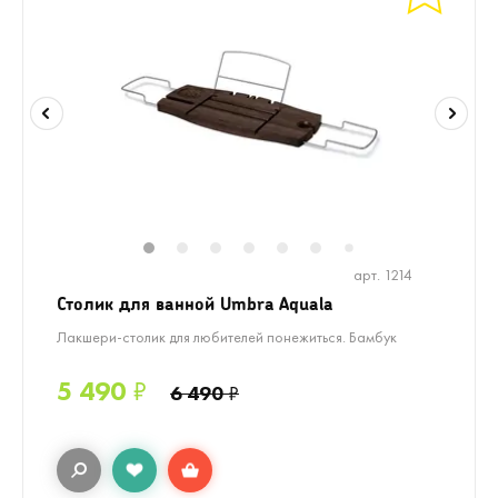
1
2
3
4
5
6
8
9
10
1
7
арт. 1214
Столик для ванной Umbra Aquala
Лакшери-столик для любителей понежиться. Бамбук
5 490
₽
6 490
₽