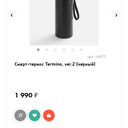
1
2
3
4
5
6
арт. 16477
Смарт-термос Termino, ver.2 (черный)
1 990
₽