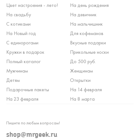
Цвет настроения - лето!
На день рождения
На свадьбу
На девичник
С котиками
На мальчишник
На Новый год
Для кофеманов
С единорогами
Вкусные подарки
Кружки в подарок
Прикольные носки
Полный каталог
До 500 руб.
Мужчинам
Женщинам
Детям
Открытки
Подарочные пакеты
На 14 февраля
На 23 февраля
На 8 марта
Пишите по любым вопросам!
shop@mrgeek.ru