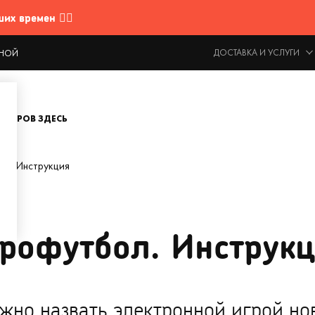
 времен 🤷‍♂️
ДОСТАВКА И УСЛУГИ
ОДНОЙ
ОВАРОВ ЗДЕСЬ
л. Инструкция
рофутбол. Инструк
но назвать электронной игрой нов