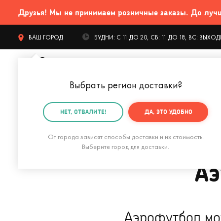
Друзья! Мы не принимаем розничные заказы. До лучших
ВАШ ГОРОД
БУДНИ: С 11 ДО 20, СБ: 11 ДО 18, ВС: ВЫХ
Выбрать регион доставки
?
КАТАЛОГ Т
НЕТ, ОТВАЛИТЕ!
ДА, ЭТО УДОБНО
Главная
Блог о подарках
Инструкции
Аэрофутбо
От города зависят способы доставки и их стоимость.
Выберите город для доставки.
Аэ
Аэрофутбол мож