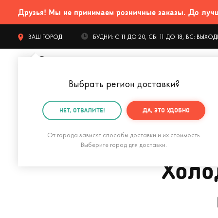
Друзья! Мы не принимаем розничные заказы. До лучших
ВАШ ГОРОД
БУДНИ: С 11 ДО 20, СБ: 11 ДО 18, ВС: ВЫХ
Выбрать регион доставки
?
КАТАЛОГ Т
НЕТ, ОТВАЛИТЕ!
ДА, ЭТО УДОБНО
Главная
Блог о подарках
Новое в мире
Холодил
От города зависят способы доставки и их стоимость.
Выберите город для доставки.
Холо