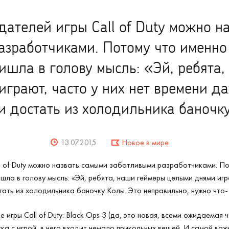
дателей игры Call of Duty можно н
азработчиками. Потому что именно
пришла в голову мысль: «Эй, ребята
грают, часто у них нет времени да
и достать из холодильника баночк
13.07.2015
Новое в мире
l of Duty можно назвать самыми заботливыми разработчиками. П
ишла в голову мысль: «Эй, ребята, наши геймеры целыми днями игр
тать из холодильника баночку Колы. Это неправильно, нужно что-
 игры Call of Duty: Black Ops 3 (да, это новая, всеми ожидаемая 
ска с игрой, в него входит немало прикольных вещей. И самой в