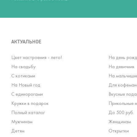
АКТУАЛЬНОЕ
Цвет настроения - лето!
На день рожд
На свадьбу
На девичник
С котиками
На мальчишн
На Новый год
Для кофеман
С единорогами
Вкусные пода
Кружки в подарок
Прикольные н
Полный каталог
До 500 руб.
Мужчинам
Женщинам
Детям
Открытки