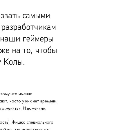
азвать самыми
 разработчикам
, наши геймеры
же на то, чтобы
у Колы.
отому что именно
ают, часто у них нет времени
то менять». И поменяли.
часть). Фишка специального
ажной вещью можно назвать