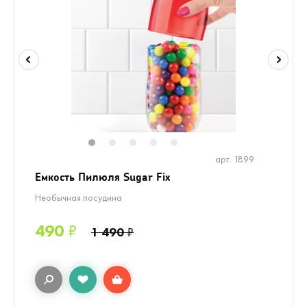
1
2
3
4
5
арт. 1899
Емкость Пилюля Sugar Fix
Необычная посудина
490
₽
1 490
₽